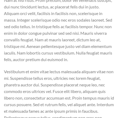
Nam at nisi risus. Proin pretium, dolor vel venenatis suscipit,
dui nunc tincidunt lectus, ac placerat felis dui in justo.
Aliquam orci velit, facilisis in facilisis non, scelerisque in
massa. Integer scelerisque odio nec eros sodales laoreet. Sed
sed odio tellus. In tristique felis ac facilisis tempor. Nunc non
enim in dolor congue pulvinar sed sed nisi. Mauris viverra
convallis feugiat. Nam at mauris laoreet, dictum leo at,
tristique mi. Aenean pellentesque justo vel diam elementum
iaculis. Nam lobortis cursus vestibulum. Nulla feugiat mauris
felis, auctor pretium dui euismod in.
Vestibulum et enim vitae lectus malesuada aliquam vitae non
mi. Suspendisse tellus eros, ultricies nec lorem feugiat,
pharetra auctor dui. Suspendisse placerat neque leo, nec
commodo eros ultrices vel. Fusce elit libero, aliquam quis
libero non, consectetur accumsan est. Proin tempus mauris id
cursus posuere. Sed et rutrum felis, vel aliquet ante. Interdum
et malesuada fames ac ante ipsum primis in faucibus.
Pellentesque neque tellus, condimentum non eros non,